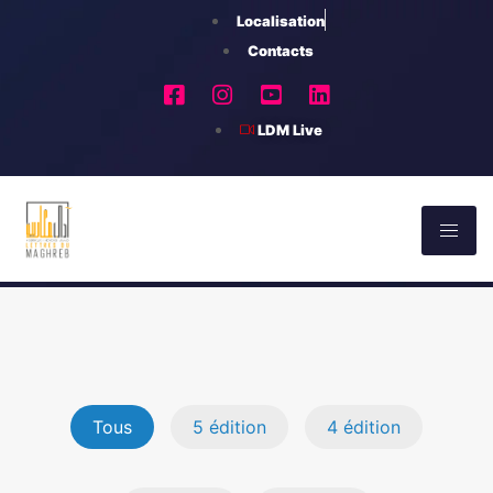
Localisation
Contacts
LDM Live
Tous
5 édition
4 édition