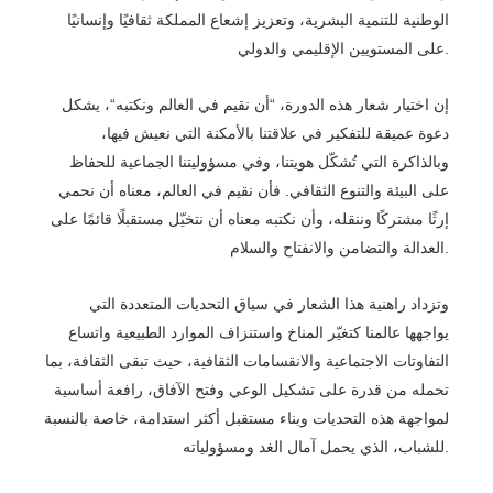
الوطنية للتنمية البشرية، وتعزيز إشعاع المملكة ثقافيًا وإنسانيًا
على المستويين الإقليمي والدولي.
، يشكل
“
أن نقيم في العالم ونكتبه
“
إن اختيار شعار هذه الدورة،
دعوة عميقة للتفكير في علاقتنا بالأمكنة التي نعيش فيها،
وبالذاكرة التي تُشكّل هويتنا، وفي مسؤوليتنا الجماعية للحفاظ
على البيئة والتنوع الثقافي. فأن نقيم في العالم، معناه أن نحمي
إرثًا مشتركًا وننقله، وأن نكتبه معناه أن نتخيّل مستقبلًا قائمًا على
العدالة والتضامن والانفتاح والسلام.
وتزداد راهنية هذا الشعار في سياق التحديات المتعددة التي
يواجهها عالمنا كتغيّر المناخ واستنزاف الموارد الطبيعية واتساع
التفاوتات الاجتماعية والانقسامات الثقافية، حيث تبقى الثقافة، بما
تحمله من قدرة على تشكيل الوعي وفتح الآفاق، رافعة أساسية
لمواجهة هذه التحديات وبناء مستقبل أكثر استدامة، خاصة بالنسبة
للشباب، الذي يحمل آمال الغد ومسؤولياته.