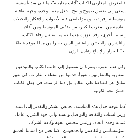
فالمعرض المغاربي للكتاب “آداب مغاربية”، ما فتئ منذ تأسيسه،
يسعى إلى تحقيق طموح واضح: جعل مدينة وجدة، وجهة ثقافية
متوسطية–إفريقية، ومنبرًا تلتقي فيه الأصوات والأفكار والتخيلات
القادمة من المغرب الكبير، من ضفّتي المتوسط ومن آفاق
إنسانية أخرى، وقد تعززت هذه الدينامية بفضل وفاء الكتّاب،
والناشرين والباحثين والفنانين الذين جعلوا من هذا الموعد فضاءً
حيًا للحوار والإبداع وتبادل الرؤى.
وفي هذه الدورة، يسرنا أن نستقبل إلى جانب الكتّاب والمبدعين
المغاربة والمغاربيين،
ضيوفًا قدموا من مختلف القارات
، في تعبير
صادق عن انفتاحنا على العالم، وإرادتنا الراسخة في جعل الكتاب
جسرًا نحو الكونية.
كما نتوجه خلال هذه المناسبة، بخالص الشكر والتقدير إلى
السيد
وزير الشباب والثقافة والتواصل والسيد والي جهة الشرق، عامل
عمالة وجدة–أنجاد، ورئيس مجلس الجهة وكافة الشركاء
المؤسساتيين والثقافيين والجمعويين.
كما نعبر عن امتناننا العميق