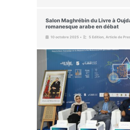
Salon Maghrébin du Livre à Oujda
romanesque arabe en débat
10 octobre 2025
•
5 Edition
,
Article de Pre