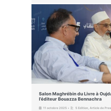
Salon Maghrébin du Livre à Ouj
l’éditeur Bouazza Bennachra
11 octobre 2025
•
5 Edition
,
Article de Pre