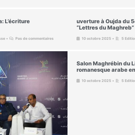
: L’écriture
uverture à Oujda du 5
“Lettres du Maghreb”
sse
•
Pas de commentaires
10 octobre 2025
•
5 Editi
Salon Maghrébin du Li
romanesque arabe en
10 octobre 2025
•
5 Editi