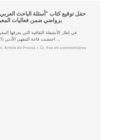
حفل توقيع كتاب “أسئلة الباحث العربي – 
برواضي ضمن فعاليات المعر
في إطار الأنشطة الثقافية التي يعرفها الم،
احتضنت قاعة المقهى الأدبي (1) مساء يوم الأربعاء 8 أكتوبر ابتداءً …
on
,
Article de Presse
•
Pas de commentaires