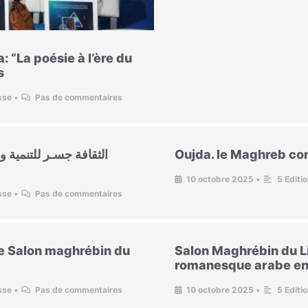
 “La poésie à l’ère du
s
sse
•
Pas de commentaires
الثقافة جسـر للتنمية 
Oujda. le Maghreb c
10 octobre 2025
•
5 Editi
sse
•
Pas de commentaires
5e Salon maghrébin du
Salon Maghrébin du Li
romanesque arabe en
sse
•
Pas de commentaires
10 octobre 2025
•
5 Editi