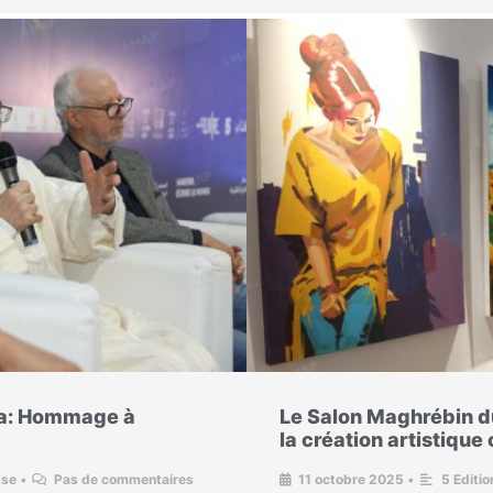
da: Hommage à
Le Salon Maghrébin du 
la création artistique
sse
•
Pas de commentaires
11 octobre 2025
•
5 Editio