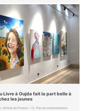
Livre à Oujda fait la part belle à
 chez les jeunes
n
,
Article de Presse
•
Pas de commentaires