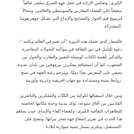
الكبرى، وتعكس الإرادة في جعل
جهة الشرق
ملتقى ثقافياً
منفتحاً على الفضاء المغاربي والمتوسطي والعالمي، ومجالاً
لترسيخ قيم الحوار والتسامح والإبداع التي تشكل جوهر هويتنا
المشتركة.
،
“
أن نقيم في العالم ونكتبه
فالشعار الذي تحمله هذه الدورة ”
دعوة للتأمل في دور الثقافة في مواكبة التحولات المعاصرة،
والتذكير بأهمية الكتاب كوسيلة للتعبير والتقارب والحوار بين
الشعوب، كما أن استضافة مفكرين مرموقين من بلدان عديدة،
يضفي على المعرض بعدًا دوليًا، ويترجم رغبة الجهة في نسج
روابط متينة ومستدامة مع جهات إفريقية وعربية وأوربية.
ومن خلال استقبالها لكوكبة من الكتّاب والمفكرين والناشرين
القادمين من آفاق متنوعة، تؤكد مدينة وجدة مكانتها كحاضنة
للتظاهرات الثقافية الكبرى، وكفضاء للقاء والإبداع، حيث يساهم
هذا الحدث في تعزيز إشعاع جهة تفخر بتراثها، وتنفتح على
المستقبل، وتلتزم بمسار تنمية متوازنة لبلادنا.