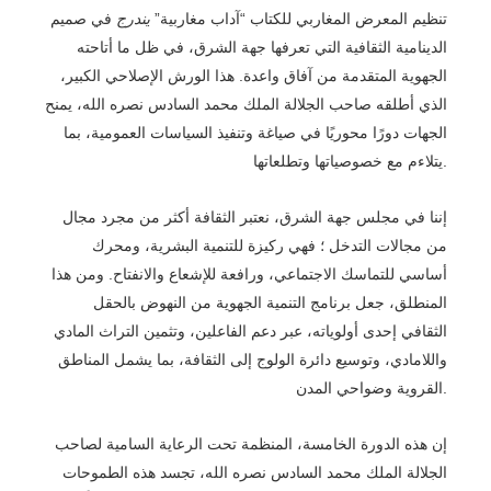
تنظيم
المعرض المغاربي للكتاب “آداب مغاربية”
يندرج
في صميم
الدينامية الثقافية التي تعرفها جهة الشرق، في ظل ما أتاحته
الجهوية المتقدمة
من آفاق واعدة. هذا الورش الإصلاحي الكبير،
الذي أطلقه
صاحب الجلالة الملك محمد السادس نصره الله
، يمنح
الجهات دورًا محوريًا في صياغة وتنفيذ السياسات العمومية، بما
يتلاءم مع خصوصياتها وتطلعاتها.
إننا في مجلس جهة الشرق، نعتبر الثقافة أكثر من مجرد مجال
من مجالات التدخل ؛ فهي ركيزة للتنمية البشرية، ومحرك
أساسي للتماسك الاجتماعي، ورافعة للإشعاع والانفتاح. ومن هذا
المنطلق، جعل برنامج التنمية الجهوية من النهوض بالحقل
الثقافي إحدى أولوياته، عبر دعم الفاعلين، وتثمين التراث المادي
واللامادي، وتوسيع دائرة الولوج إلى الثقافة، بما يشمل المناطق
القروية وضواحي المدن.
إن هذه الدورة الخامسة، المنظمة تحت
الرعاية السامية لصاحب
الجلالة الملك محمد السادس نصره الله،
تجسد هذه الطموحات